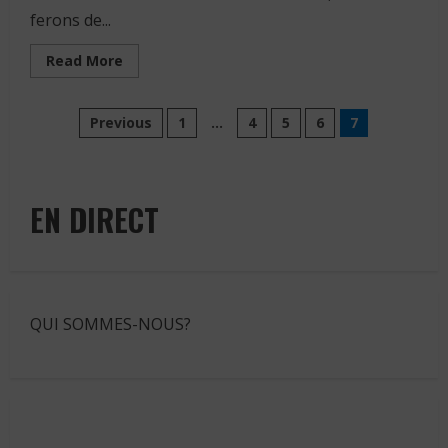
ferons de...
Read
Read More
more
about
Le
Pagination
Président
Previous
1
…
4
5
6
7
russe
dit
des
soutenir
Kamala
Harris
publications
aux
EN DIRECT
élections
américaines
QUI SOMMES-NOUS?