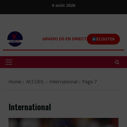
Skip
6 août 2026
to
content
ÉCOUTER
RADIO DS EN DIRECT
Primary
Menu
Home
ACCUEIL
International
Page 7
International