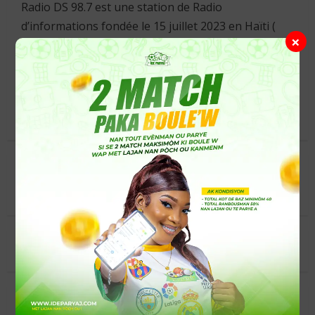
Radio DS 98.7 est une station de Radio
d’informations fondée le 15 juillet 2023 en Haïti (
×
précisément à limbé , une commune du
département du Nord ) . Radio DS est une station
de radio captivante qui offre une expérience
auditive exceptionnelle à ses auditeurs.
ADRESSE