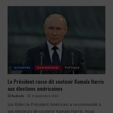
about
900
buts
en
carrière
pour
Cristiano
Ronaldo
!
actualités
International
Politique
Le Président russe dit soutenir Kamala Harris
aux élections américaines
Radiods
8 septembre 2024
Joe Biden le Président Américain a recommandé à
ses électeurs de soutenir Kamala Harris, nous