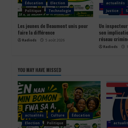
Éducation
Election
actualités
Politique
Technologie
Justice
S
Les jeunes de Beaumont unis pour
Un inspecteur
faire la différence
son implicati
réseau crimin
Radiods
5 août 2026
Radiods
1
YOU MAY HAVE MISSED
actualités
Culture
Éducation
Election
Politique
actuali