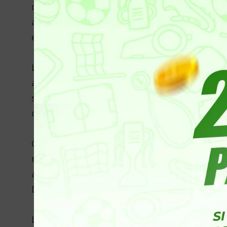
décembre, tandis qu’American Airlines a suspe
a également annulé ses vols en provenance 
et Cap-Haïtien, en attendant les résultats de
La FAA a émis une Notice to Air Mission (NOTA
américaine dans l’espace aérien haïtien en d
s’applique à tous les aéronefs civils immatri
ceux autorisés par le gouvernement américai
Cette mesure de sécurité est une réponse di
récentes actions des gangs armés à Port-au-P
après le renvoi du Premier ministre Garry Con
Didier Fils-Aimé comme successeur.
Le président de la République Dominicaine, Lu