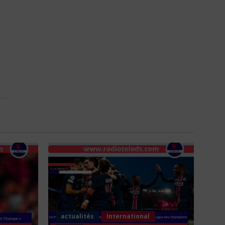
actualités
International