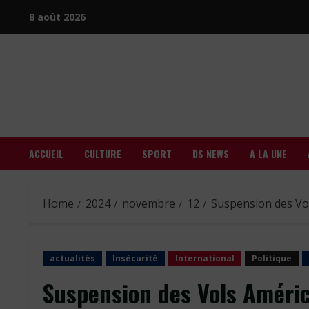
Skip
8 août 2026
to
content
ACCUEIL
CULTURE
SPORT
DS NEWS
A LA UNE
Home
2024
novembre
12
Suspension des Vol
actualités
Insécurité
International
Politique
Suspension des Vols América