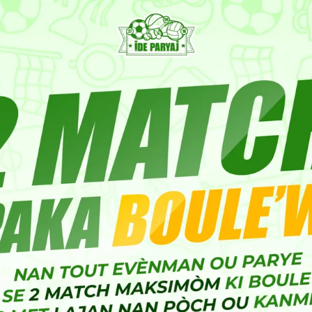
ndu ses vols jusqu’à jeudi prochain. Spirit Airlines
de Fort Lauderdale-Hollywood vers Port-au-Prince
 l’enquête.
M), interdisant les opérations de l’aviation civile
essous de 10 000 pieds. Cette interdiction
culés aux États-Unis, sauf pour les vols d’urgence et
n avec l’approbation de la FAA.
recte aux menaces croissantes de violence et aux
rince. Ces derniers ont intensifié leurs attaques
ille par le conseil présidentiel, qui a nommé Alix
is Abinader, a qualifié ces tirs contre les avions de