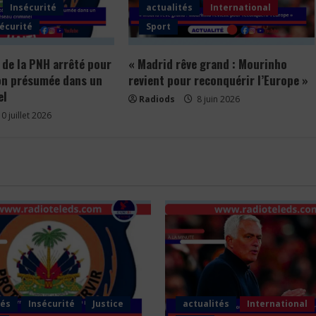
Insécurité
actualités
International
écurité
Sport
 de la PNH arrêté pour
« Madrid rêve grand : Mourinho
on présumée dans un
revient pour reconquérir l’Europe »
el
Radiods
8 juin 2026
0 juillet 2026
tés
Insécurité
Justice
actualités
International