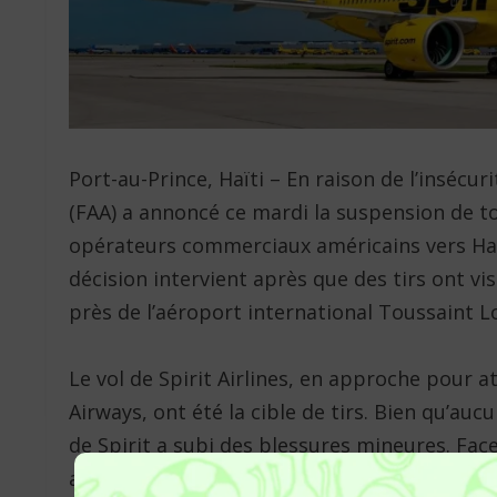
Port-au-Prince, Haïti – En raison de l’insécu
(FAA) a annoncé ce mardi la suspension de t
opérateurs commerciaux américains vers Haï
décision intervient après que des tirs ont vi
près de l’aéroport international Toussaint L
Le vol de Spirit Airlines, en approche pour at
Airways, ont été la cible de tirs. Bien qu’a
de Spirit a subi des blessures mineures. Fac
américaines ont réagi promptement : JetBlue 