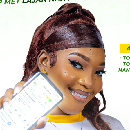
 la situation.
ieux défis pour les voyages aériens et la sécurité
nationales continuent de surveiller la situation de
 le pays et assurer la sécurité de ses citoyens et
st Views:
42
Next:
re
Pour travailler, que ce soit dans le secteur public ou
privé, la CIN est obligatoire.