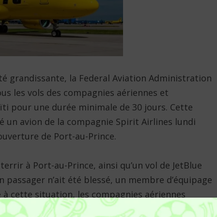
rité grandissante, la Federal Aviation Administration
ous les vols des compagnies aériennes et
ti pour une durée minimale de 30 jours. Cette
sé un avion de la compagnie Spirit Airlines lundi
ouverture de Port-au-Prince.
terrir à Port-au-Prince, ainsi qu’un vol de JetBlue
ucun passager n’ait été blessé, un membre d’équipage
e à cette situation, les compagnies aériennes
a annoncé l’annulation de ses vols jusqu’au 2