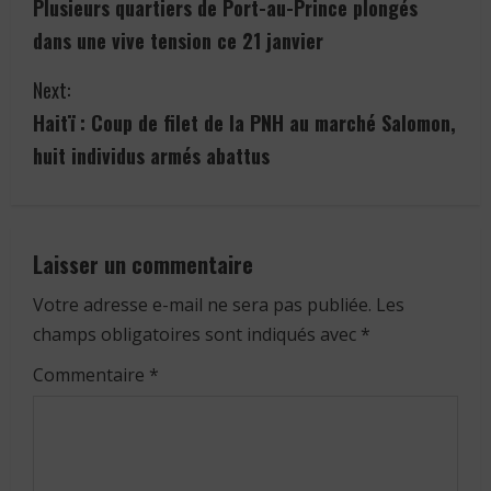
Plusieurs quartiers de Port-au-Prince plongés
o
dans une vive tension ce 21 janvier
n
Next:
t
Haitï : Coup de filet de la PNH au marché Salomon,
i
huit individus armés abattus
n
u
Laisser un commentaire
e
Votre adresse e-mail ne sera pas publiée.
Les
champs obligatoires sont indiqués avec
*
R
Commentaire
*
e
a
d