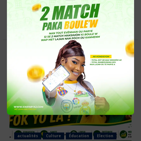
dans le navigateur pour mon prochain
commentaire.
RELATED STORIES
actualités
Culture
Éducation
Election