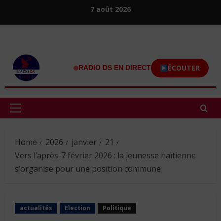
Skip
7 août 2026
to
content
ÉCOUTER
RADIO DS EN DIRECT
Primary
Menu
Home
2026
janvier
21
Vers l’après-7 février 2026 : la jeunesse haïtienne
s’organise pour une position commune
actualités
Election
Politique