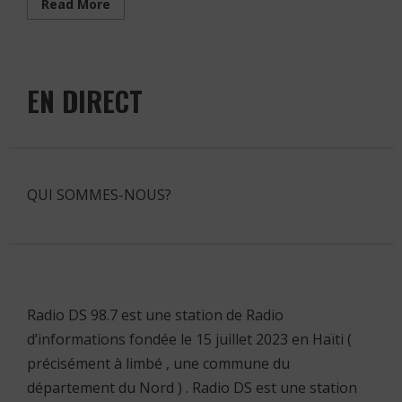
Read
Read More
more
about
Internet
:
la
Digicel
EN DIRECT
explique
l’accalmie
de
son
réseau
QUI SOMMES-NOUS?
Radio DS 98.7 est une station de Radio
d’informations fondée le 15 juillet 2023 en Haïti (
précisément à limbé , une commune du
département du Nord ) . Radio DS est une station