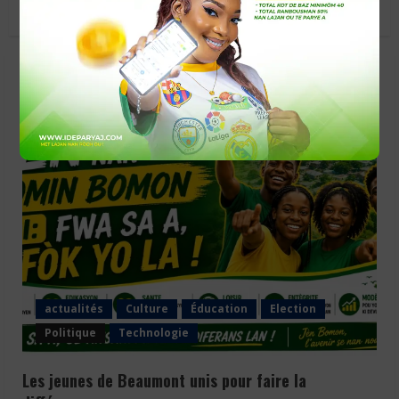
Facebook
Twitter
YOU MAY HAVE MISSED
actualités
Culture
Éducation
Election
Politique
Technologie
Les jeunes de Beaumont unis pour faire la